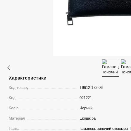
Характеристики
Код товару
T9612-173-06
Код
021221
Колір
Чорний
Матеріал
Екошкіра
Назва
Гаманець жіночий екошкіра Ta