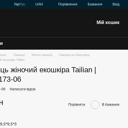
Порівняння
Укр
Рус
UAH
Бажання
Вхід
Мій кошик
зи
талог
Гаманці
Жіночі гаманці
Гаманці на блискавці
 екошкіра Tailian
ь жіночий екошкіра Tailian |
173-06
3-06
Написати відгук
н
Порівняти
В бажання
9,5*9,5*3