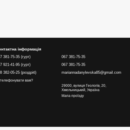
онтактна інформація
7 381-75-35 (гурт)
067 381-75-35
7 921-41-95 (гурт)
067 381-75-35
8 382-05-25 (роздріб)
mariannadanylevska85@gmail.com
телефонувати вам?
29000, вулиця Геологів, 20,
Хмельницький, Україна
Мапа проїзду