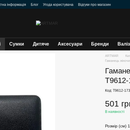
ктна інформація
Блог
Угода користувача
Відгуки про магазин
і
Сумки
Дитяче
Аксесуари
Бренди
Валі
ARTMAR
Ка
Гаманець жіночий
Гаманец
T9612-
Код: T9612-17
501 гр
В наявності
Розмір (см) 1