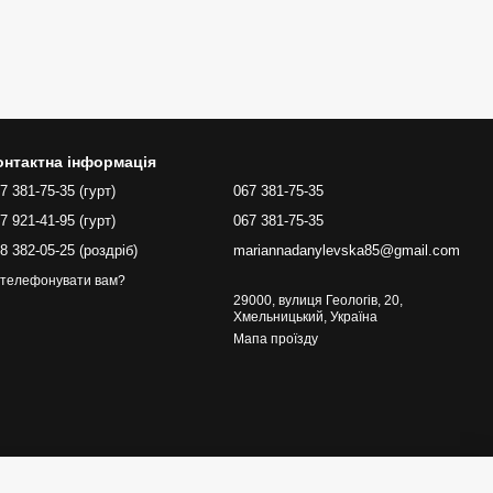
онтактна інформація
7 381-75-35 (гурт)
067 381-75-35
7 921-41-95 (гурт)
067 381-75-35
8 382-05-25 (роздріб)
mariannadanylevska85@gmail.com
телефонувати вам?
29000, вулиця Геологів, 20,
Хмельницький, Україна
Мапа проїзду