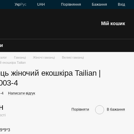
Порівняння
Укр
Рус
UAH
Бажання
Вхід
Мій кошик
зи
талог
Гаманці
Жіночі гаманці
Великі гаманці
 екошкіра Tailian
ь жіночий екошкіра Tailian |
003-4
3-4
Написати відгук
н
Порівняти
В бажання
ості
19*9*3