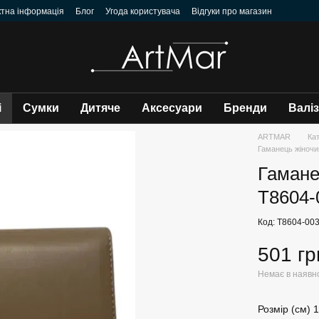
ктна інформація
Блог
Угода користувача
Відгуки про магазин
і
Сумки
Дитяче
Аксесуари
Бренди
Валі
ARTMAR
Ка
Гаманець жіночий
Гаманец
Т8604-
Код: Т8604-00
501 гр
Немає в наявн
Розмір (см) 