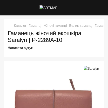
Каталог
Гаманці
Жіночі гаманці
Великі гаманці
Гаманец
Гаманець жіночий екошкіра
Saralyn | P-2289A-10
Написати відгук