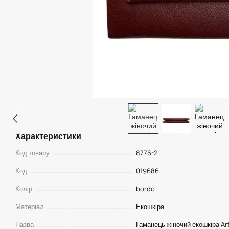
Характеристики
Код товару
8776-2
Код
019686
Колір
bordo
Матеріал
Екошкіра
Назва
Гаманець жіночий екошкіра Ar