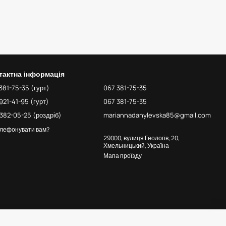
тактна інформація
381-75-35 (гурт)
067 381-75-35
921-41-95 (гурт)
067 381-75-35
382-05-25 (роздріб)
mariannadanylevska85@gmail.com
лефонувати вам?
29000, вулиця Геологів, 20,
Хмельницький, Україна
Мапа проїзду