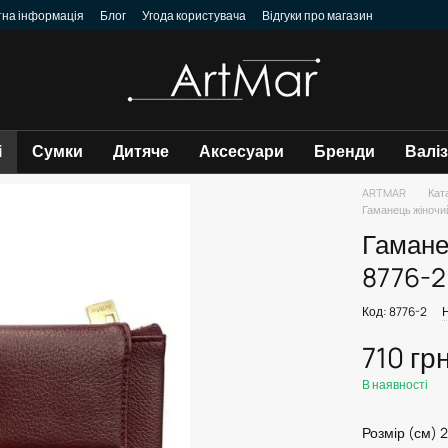
тна інформація
Блог
Угода користувача
Відгуки про магазин
і
Сумки
Дитяче
Аксесуари
Бренди
Валі
ARTMAR
Кат
Гаманець жіночи
Гамане
8776-2
Код: 8776-2
710 гр
В наявності
Розмір (см) 