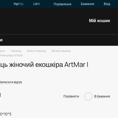
Укр
Рус
UAH
Бажання
Вхід
Порівняння
Мій кошик
зи
алог
Гаманці
Жіночі гаманці
Великі гаманці
й екошкіра ArtMar
ць жіночий екошкіра ArtMar |
Написати відгук
н
Порівняти
В бажання
20*10*3